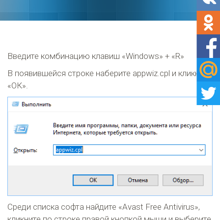
Введите комбинацию клавиш «Windows» + «R»
В появившейся строке наберите appwiz.cpl и кликните
«ОК».
Среди списка софта найдите «Avast Free Antivirus»,
кликните по строке правой кнопкой мыши и выберите